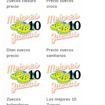
Zuecos calzuro
Precio zuecos
precio
crocs
Dian zuecos
Precio zuecos
precio
sanitarios
Zuecos
Los mejores 10
holandeses
Zuecos