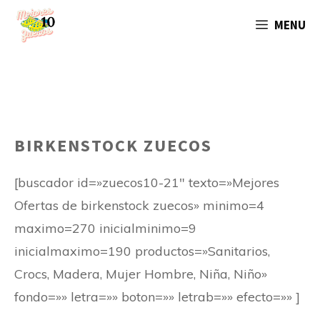
Saltar
MENU
al
contenido
BIRKENSTOCK ZUECOS
[buscador id=»zuecos10-21″ texto=»Mejores
Ofertas de birkenstock zuecos» minimo=4
maximo=270 inicialminimo=9
inicialmaximo=190 productos=»Sanitarios,
Crocs, Madera, Mujer Hombre, Niña, Niño»
fondo=»» letra=»» boton=»» letrab=»» efecto=»» ]