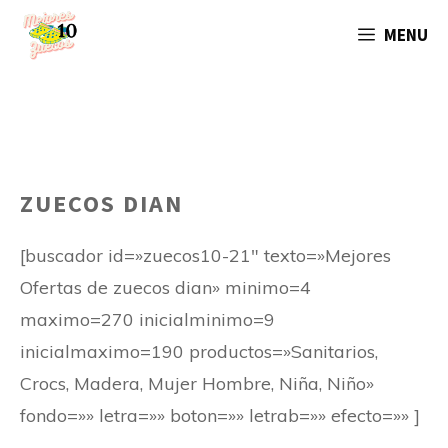
Saltar
MENU
al
contenido
ZUECOS DIAN
[buscador id=»zuecos10-21″ texto=»Mejores
Ofertas de zuecos dian» minimo=4
maximo=270 inicialminimo=9
inicialmaximo=190 productos=»Sanitarios,
Crocs, Madera, Mujer Hombre, Niña, Niño»
fondo=»» letra=»» boton=»» letrab=»» efecto=»» ]