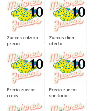
Zuecos calzuro
Zuecos dian
precio
oferta
Precio zuecos
Precio zuecos
crocs
sanitarios