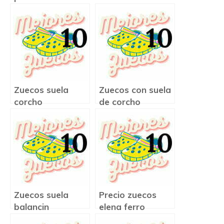
Zuecos suela
Zuecos con suela
corcho
de corcho
Zuecos suela
Precio zuecos
balancin
elena ferro