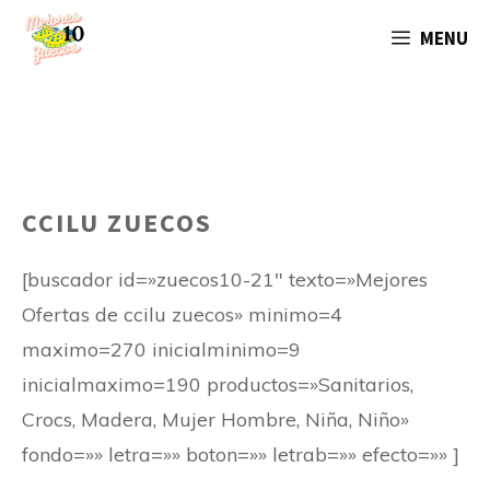
Saltar
MENU
al
contenido
CCILU ZUECOS
[buscador id=»zuecos10-21″ texto=»Mejores
Ofertas de ccilu zuecos» minimo=4
maximo=270 inicialminimo=9
inicialmaximo=190 productos=»Sanitarios,
Crocs, Madera, Mujer Hombre, Niña, Niño»
fondo=»» letra=»» boton=»» letrab=»» efecto=»» ]