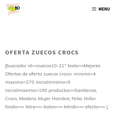
Saltar
MENU
al
contenido
OFERTA ZUECOS CROCS
[buscador id=»zuecos10-21″ texto=»Mejores
Ofertas de oferta zuecos crocs» minimo=4
maximo=270 inicialminimo=9
inicialmaximo=190 productos=»Sanitarios,
Crocs, Madera, Mujer Hombre, Niña, Niño»
fondo=»» letra=»» boton=»» letrab=»» efecto=»» ]