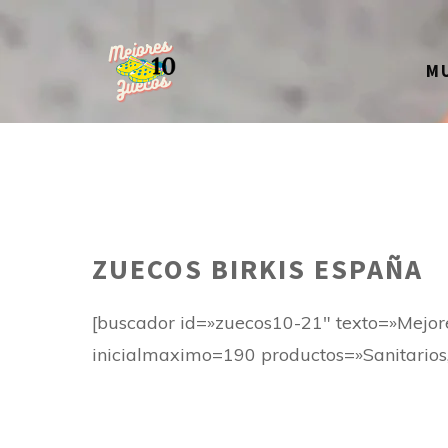
Saltar
al
M
contenido
ZUECOS BIRKIS ESPAÑA
[buscador id=»zuecos10-21″ texto=»Mejor
inicialmaximo=190 productos=»Sanitarios, 