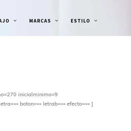
AJO
MARCAS
ESTILO
mo=270 inicialminimo=9
tra=»» boton=»» letrab=»» efecto=»» ]