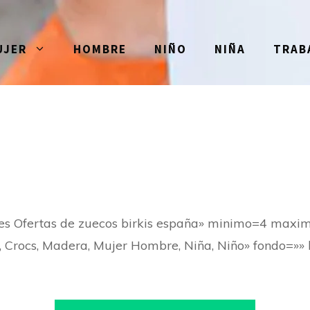
UJER
HOMBRE
NIÑO
NIÑA
TRAB
es Ofertas de zuecos birkis españa» minimo=4 maxi
Crocs, Madera, Mujer Hombre, Niña, Niño» fondo=»» le