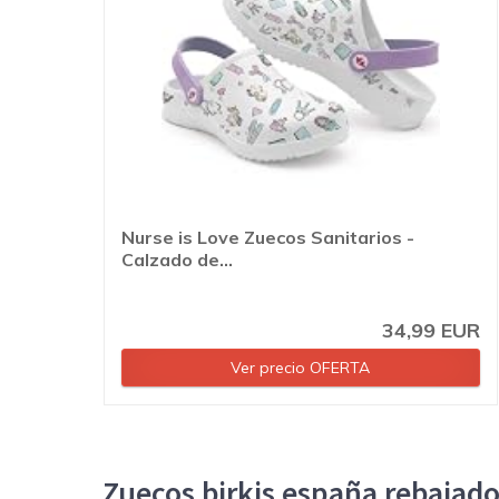
Nurse is Love Zuecos Sanitarios -
Calzado de...
34,99 EUR
Ver precio OFERTA
Zuecos birkis españa rebajad