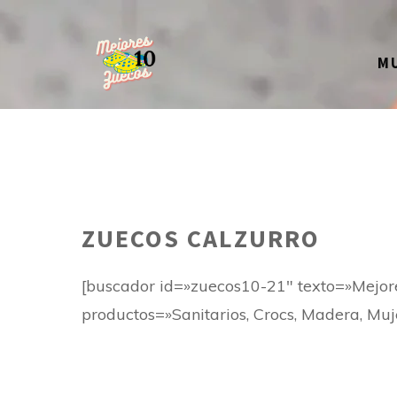
Saltar
al
M
contenido
ZUECOS CALZURRO
[buscador id=»zuecos10-21″ texto=»Mejo
productos=»Sanitarios, Crocs, Madera, Muj