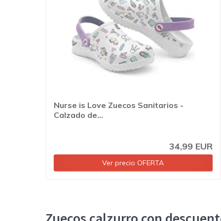
Nurse is Love Zuecos Sanitarios -
Calzado de...
34,99 EUR
Ver precio OFERTA
Zuecos calzurro con descuen