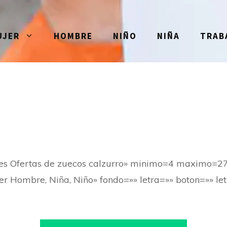
UJER
HOMBRE
NIÑO
NIÑA
TRAB
res Ofertas de zuecos calzurro» minimo=4 maximo=2
er Hombre, Niña, Niño» fondo=»» letra=»» boton=»» let