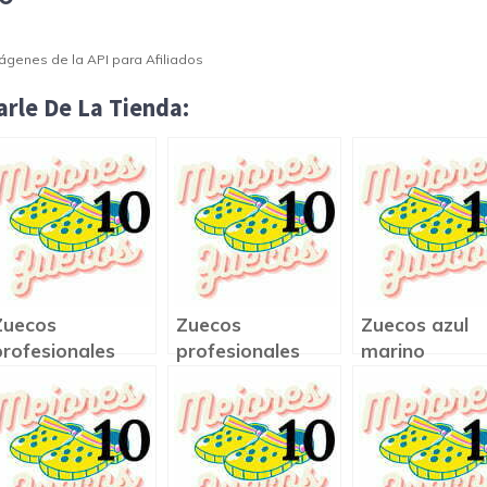
Imágenes de la API para Afiliados
rle De La Tienda:
Zuecos
Zuecos
Zuecos azul
profesionales
profesionales
marino
sanitarios