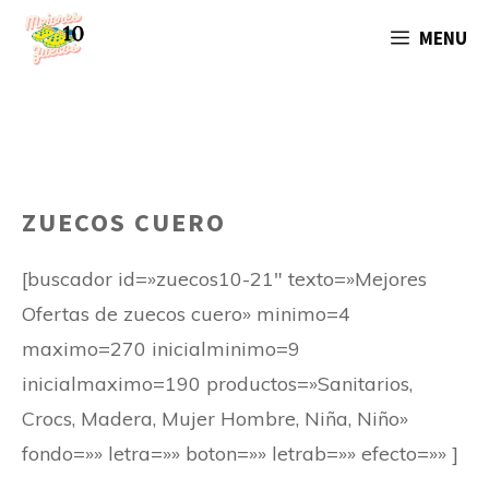
Saltar
MENU
al
contenido
ZUECOS CUERO
[buscador id=»zuecos10-21″ texto=»Mejores
Ofertas de zuecos cuero» minimo=4
maximo=270 inicialminimo=9
inicialmaximo=190 productos=»Sanitarios,
Crocs, Madera, Mujer Hombre, Niña, Niño»
fondo=»» letra=»» boton=»» letrab=»» efecto=»» ]