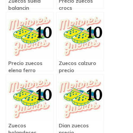
Zuecos suela
Precio zuecos
balancin
crocs
Precio zuecos
Zuecos calzuro
elena ferro
precio
Zuecos
Dian zuecos
holandeses
precio