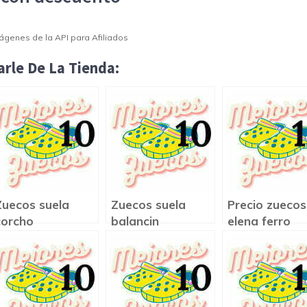
Imágenes de la API para Afiliados
rle De La Tienda:
Zuecos suela
Zuecos suela
Precio zuecos
corcho
balancin
elena ferro