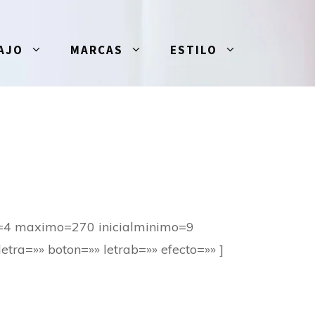
AJO
MARCAS
ESTILO
o=4 maximo=270 inicialminimo=9
tra=»» boton=»» letrab=»» efecto=»» ]