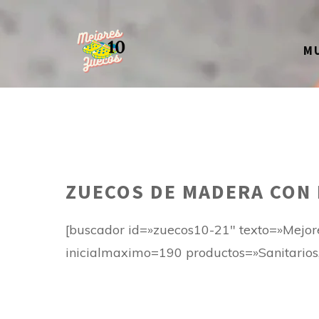
Saltar
al
M
contenido
ZUECOS DE MADERA CON
[buscador id=»zuecos10-21″ texto=»Mejo
inicialmaximo=190 productos=»Sanitarios, 