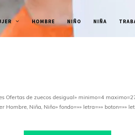
UJER
HOMBRE
NIÑO
NIÑA
TRAB
res Ofertas de zuecos desigual» minimo=4 maximo=2
er Hombre, Niña, Niño» fondo=»» letra=»» boton=»» let