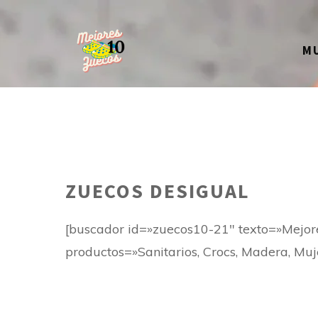
Saltar
al
M
contenido
ZUECOS DESIGUAL
[buscador id=»zuecos10-21″ texto=»Mejo
productos=»Sanitarios, Crocs, Madera, Muj