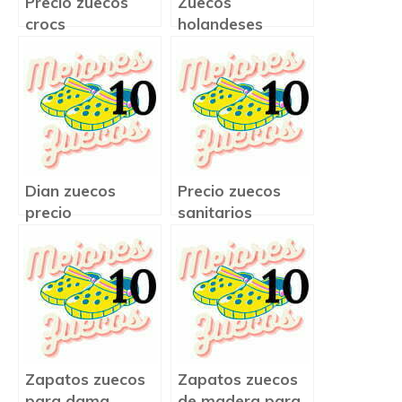
Precio zuecos
Zuecos
crocs
holandeses
precio
Dian zuecos
Precio zuecos
precio
sanitarios
Zapatos zuecos
Zapatos zuecos
para dama
de madera para