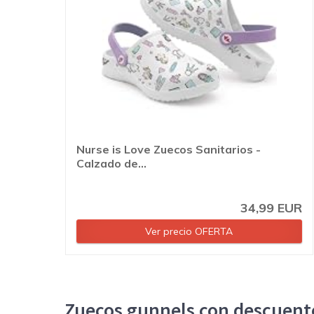
Nurse is Love Zuecos Sanitarios -
Calzado de...
34,99 EUR
Ver precio OFERTA
Zuecos gunnels con descuent