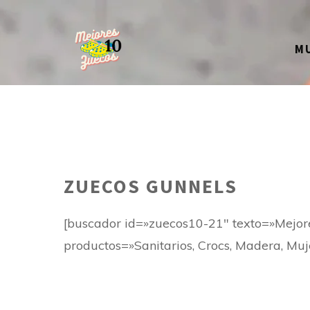
Saltar
al
M
contenido
ZUECOS GUNNELS
[buscador id=»zuecos10-21″ texto=»Mejo
productos=»Sanitarios, Crocs, Madera, Muj