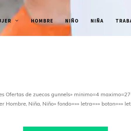
UJER
HOMBRE
NIÑO
NIÑA
TRAB
res Ofertas de zuecos gunnels» minimo=4 maximo=27
er Hombre, Niña, Niño» fondo=»» letra=»» boton=»» let