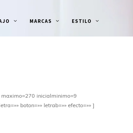
AJO
MARCAS
ESTILO
=4 maximo=270 inicialminimo=9
tra=»» boton=»» letrab=»» efecto=»» ]