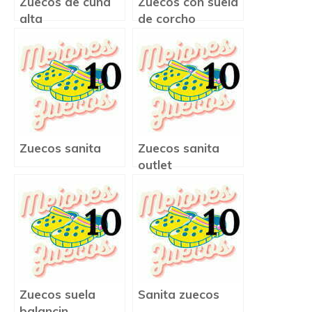
Zuecos de cuña
Zuecos con suela
alta
de corcho
Zuecos sanita
Zuecos sanita
outlet
Zuecos suela
Sanita zuecos
balancin