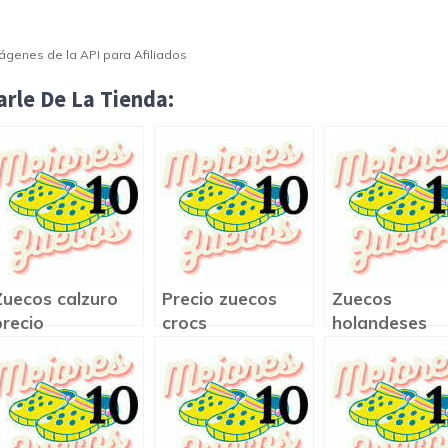
Imágenes de la API para Afiliados
rle De La Tienda:
Zuecos calzuro
Precio zuecos
Zuecos
precio
crocs
holandeses
precio