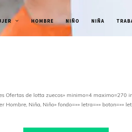
UJER
HOMBRE
NIÑO
NIÑA
TRAB
res Ofertas de lotta zuecos» minimo=4 maximo=270 
er Hombre, Niña, Niño» fondo=»» letra=»» boton=»» let