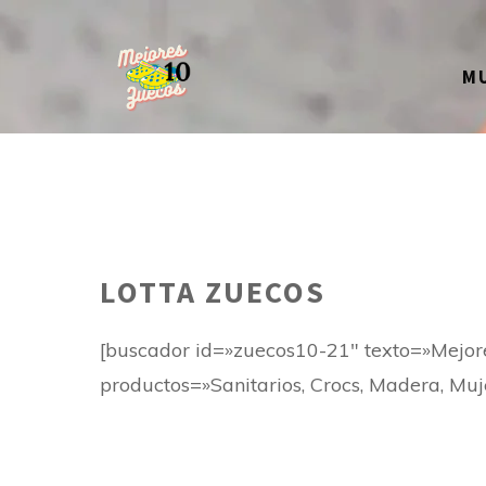
Saltar
al
M
contenido
LOTTA ZUECOS
[buscador id=»zuecos10-21″ texto=»Mejo
productos=»Sanitarios, Crocs, Madera, Muj