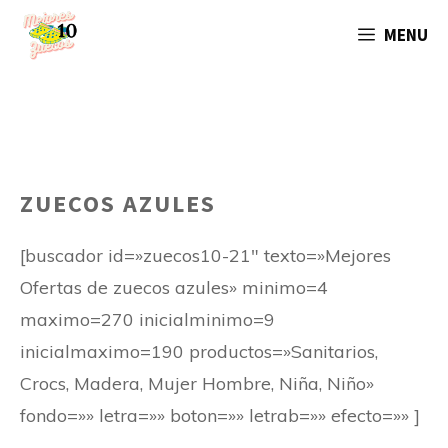
Saltar
MENU
al
contenido
ZUECOS AZULES
[buscador id=»zuecos10-21″ texto=»Mejores
Ofertas de zuecos azules» minimo=4
maximo=270 inicialminimo=9
inicialmaximo=190 productos=»Sanitarios,
Crocs, Madera, Mujer Hombre, Niña, Niño»
fondo=»» letra=»» boton=»» letrab=»» efecto=»» ]