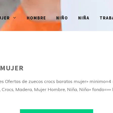
UJER
HOMBRE
NIÑO
NIÑA
TRAB
 MUJER
es Ofertas de zuecos crocs baratos mujer» minimo=
Crocs, Madera, Mujer Hombre, Niña, Niño» fondo=»» le