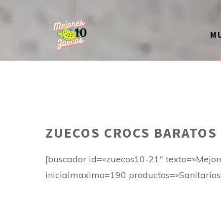
Saltar
al
M
contenido
ZUECOS CROCS BARATOS
[buscador id=»zuecos10-21″ texto=»Mejor
inicialmaximo=190 productos=»Sanitarios, 