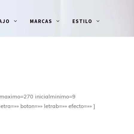
AJO
MARCAS
ESTILO
4 maximo=270 inicialminimo=9
tra=»» boton=»» letrab=»» efecto=»» ]