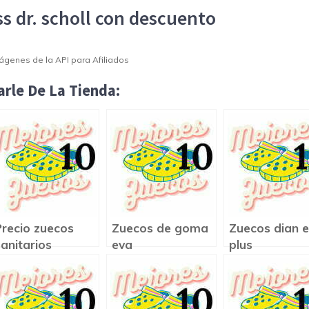
ss dr. scholl con descuento
Imágenes de la API para Afiliados
rle De La Tienda:
Precio zuecos
Zuecos de goma
Zuecos dian 
sanitarios
eva
plus