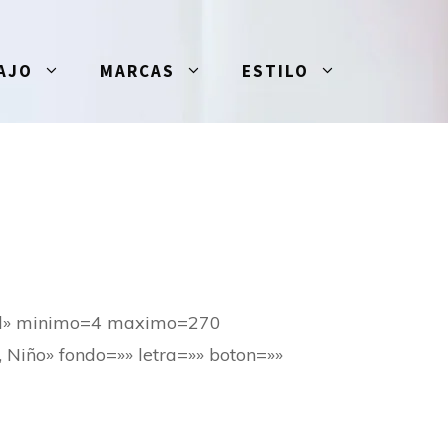
AJO
MARCAS
ESTILO
choll» minimo=4 maximo=270
 Niño» fondo=»» letra=»» boton=»»