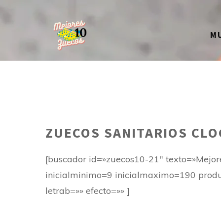
Saltar
al
M
contenido
ZUECOS SANITARIOS CLO
[buscador id=»zuecos10-21″ texto=»Mejore
inicialminimo=9 inicialmaximo=190 produc
letrab=»» efecto=»» ]