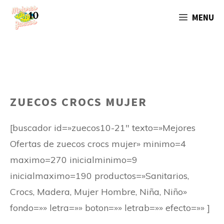
Saltar
MENU
al
contenido
ZUECOS CROCS MUJER
[buscador id=»zuecos10-21″ texto=»Mejores
Ofertas de zuecos crocs mujer» minimo=4
maximo=270 inicialminimo=9
inicialmaximo=190 productos=»Sanitarios,
Crocs, Madera, Mujer Hombre, Niña, Niño»
fondo=»» letra=»» boton=»» letrab=»» efecto=»» ]