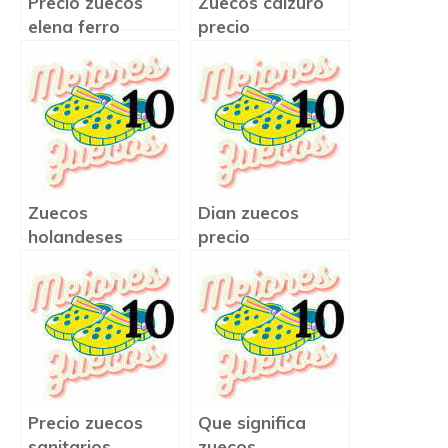
Precio zuecos
Zuecos calzuro
elena ferro
precio
Zuecos
Dian zuecos
holandeses
precio
precio
Precio zuecos
Que significa
sanitarios
zuecos