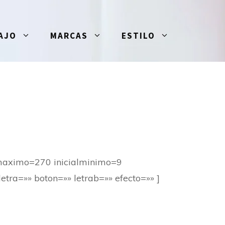
AJO
MARCAS
ESTILO
 maximo=270 inicialminimo=9
tra=»» boton=»» letrab=»» efecto=»» ]