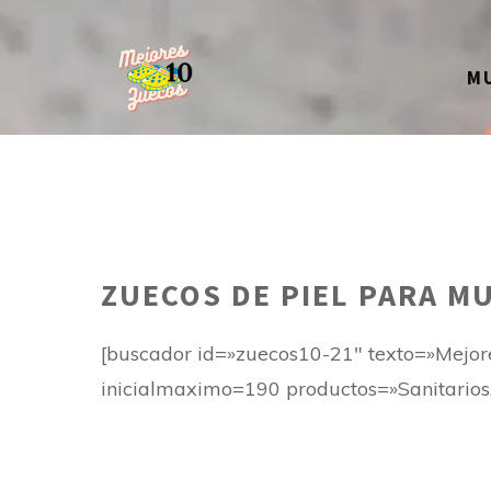
Saltar
al
M
contenido
ZUECOS DE PIEL PARA M
[buscador id=»zuecos10-21″ texto=»Mejor
inicialmaximo=190 productos=»Sanitarios, 