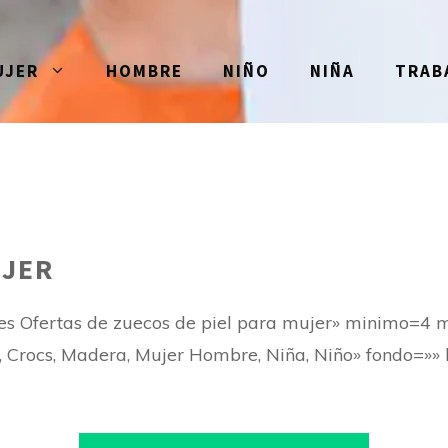
UJER
HOMBRE
NIÑO
NIÑA
TRAB
UJER
es Ofertas de zuecos de piel para mujer» minimo=4
Crocs, Madera, Mujer Hombre, Niña, Niño» fondo=»» le