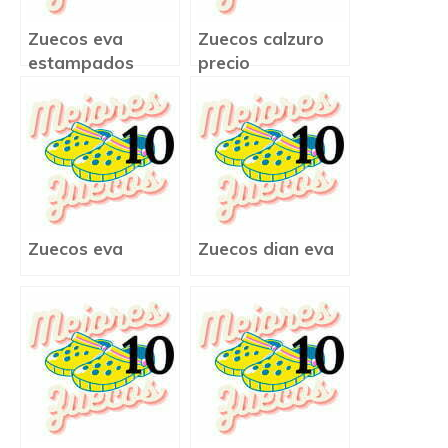
Zuecos eva
Zuecos calzuro
estampados
precio
Zuecos eva
Zuecos dian eva