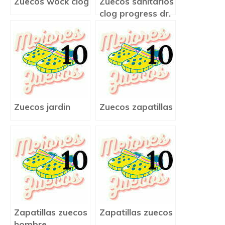
Zuecos wock clog
Zuecos sanitarios
clog progress dr.
scholl
Zuecos jardin
Zuecos zapatillas
Zapatillas zuecos
Zapatillas zuecos
hombre