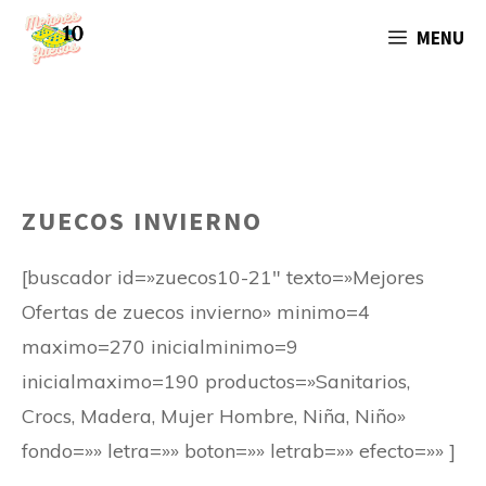
Saltar
MENU
al
contenido
ZUECOS INVIERNO
[buscador id=»zuecos10-21″ texto=»Mejores
Ofertas de zuecos invierno» minimo=4
maximo=270 inicialminimo=9
inicialmaximo=190 productos=»Sanitarios,
Crocs, Madera, Mujer Hombre, Niña, Niño»
fondo=»» letra=»» boton=»» letrab=»» efecto=»» ]