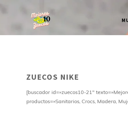
Saltar
al
M
contenido
ZUECOS NIKE
[buscador id=»zuecos10-21″ texto=»Mejo
productos=»Sanitarios, Crocs, Madera, Muj