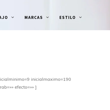
AJO
MARCAS
ESTILO
nicialminimo=9 inicialmaximo=190
rab=»» efecto=»» ]