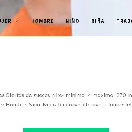
UJER
HOMBRE
NIÑO
NIÑA
TRAB
res Ofertas de zuecos nike» minimo=4 maximo=270 i
er Hombre, Niña, Niño» fondo=»» letra=»» boton=»» let