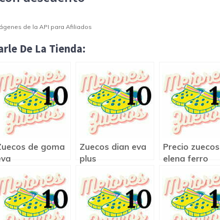
Imágenes de la API para Afiliados
rle De La Tienda:
Zuecos de goma
Zuecos dian eva
Precio zuecos
eva
plus
elena ferro