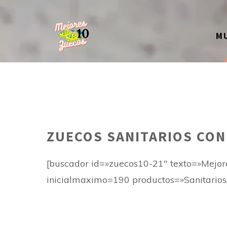
Saltar
al
M
contenido
ZUECOS SANITARIOS CON
[buscador id=»zuecos10-21″ texto=»Mejor
inicialmaximo=190 productos=»Sanitarios, 