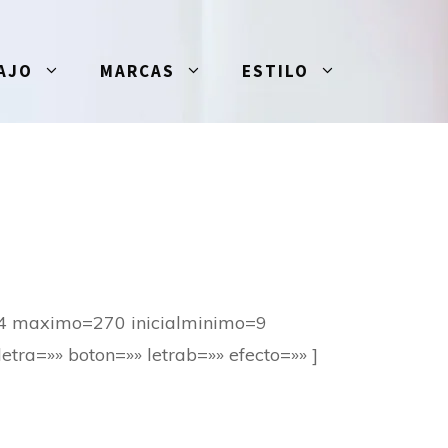
AJO
MARCAS
ESTILO
o=4 maximo=270 inicialminimo=9
tra=»» boton=»» letrab=»» efecto=»» ]